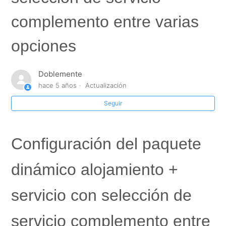
complemento entre varias
7- ¿Excursiones: Cómo generar salidas?
opciones
6. Configuración suplemento de punto de recogida de
zona alejada
Doblemente
5- Excursiones – Creación de autocares
hace 5 años
Actualización
Seguir
4 – Excursiones – Creación de guías turísticos
3 – Excursiones – Creación y configuración de Tarifario
Configuración del paquete
2 – Excursiones – Creación de Itinerario
dinámico alojamiento +
1 – Excursiones – Creación producto
servicio con selección de
Más información
servicio complemento entre