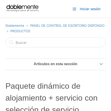
Iniciar sesión
Doblemente
PANEL DE CONTROL DE ESCRITORIO DISPONGO
PRODUCTOS
Artículos en esta sección
10 – Excursiones – Gestión de las salidas
Paquete dinámico de
9 – Excursiones – Distribución de salidas
alojamiento + servicio con
8 – Excursiones – ¿Cómo generar salidas con compras
asignadas?
selección de servicio