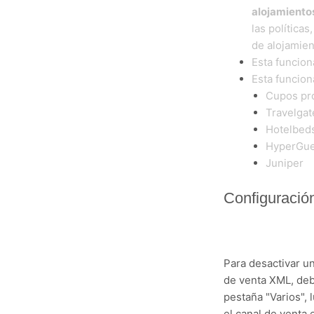
alojamiento
las política
de alojamien
Esta funcion
Esta funcion
Cupos pro
Travelgat
Hotelbed
HyperGue
Juniper
Configuració
Para desactivar u
de venta XML, de
pestaña "Varios", 
el canal de venta 