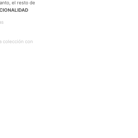
anto, el resto de
NCIONALIDAD
as
va colección con