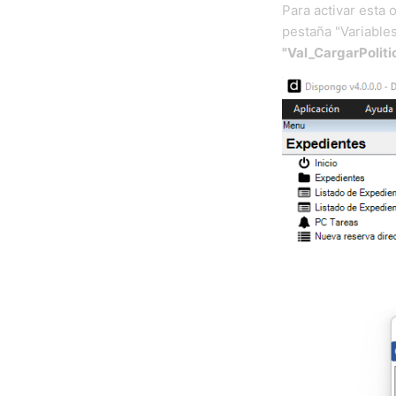
Para activar esta
pestaña "Variables
"Val_CargarPolit