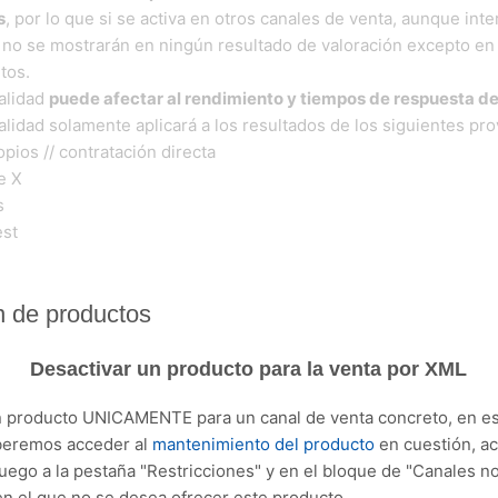
s
, por lo que si se activa en otros canales de venta, aunque in
s, no se mostrarán en ningún resultado de valoración excepto en
tos.
alidad
puede afectar al rendimiento y tiempos de respuesta de
alidad solamente aplicará a los resultados de los siguientes pr
pios // contratación directa
e X
s
st
n de productos
Desactivar un producto para la venta por XML
n producto UNICAMENTE para un canal de venta concreto, en es
beremos acceder al
mantenimiento del producto
en cuestión, ac
luego a la pestaña "Restricciones" y en el bloque de "Canales n
en el que no se desea ofrecer este producto.