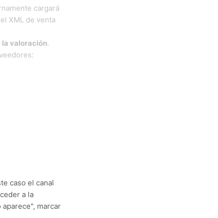
ternamente cargará
 el XML de venta
 la valoración
.
oveedores:
te caso el canal
ceder a la
o aparece", marcar