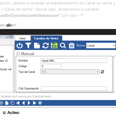
 opción, debemos acceder al mantenimiento del
canal de venta
y 
 x Canal de Venta". Desde aquí, añadiremos la variable
icasDeCancelacionEnValoracion"
con valor "1"