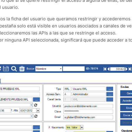
 lo que si se quiere restringir el acceso a alguna de ellas, se de
 usuario.
mos la ficha del usuario que queramos restringir y accederemos 
pestaña solo está visible en usuarios asociados a canales de ve
leccionaremos las APIs a las que se restringe el acceso.
er ninguna API seleccionada, significará que puede acceder a t