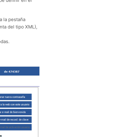
be definir en el
a la pestaña
nta del tipo XML),
odas.