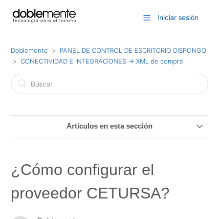
Iniciar sesión
Doblemente
PANEL DE CONTROL DE ESCRITORIO DISPONGO
CONECTIVIDAD E INTEGRACIONES -> XML de compra
Artículos en esta sección
¿Cómo configurar el proveedor HYPERGUEST?
¿Cómo configurar el
Sistema de mapeo automático de productos
proveedor CETURSA?
Datos necesarios para la integración de Enterprise