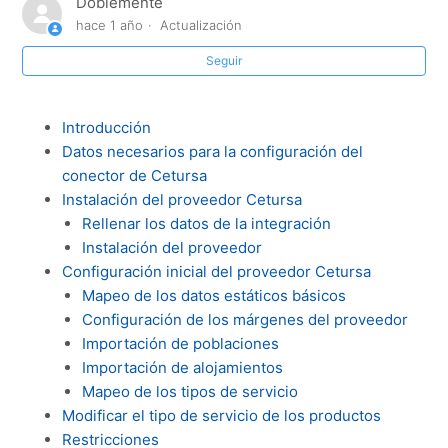
Doblemente
¿Cómo configurar el proveedor Enterprise de alquiler
hace 1 año
Actualización
de coches?
Seguir
¿Cómo configurar un nuevo proveedor de Ventrata?
Introducción
¿Cómo configurar el proveedor CETURSA?
Datos necesarios para la configuración del
conector de Cetursa
Visualizar y gestionar errores de canales de compra
Instalación del proveedor Cetursa
XML
Rellenar los datos de la integración
Instalación del proveedor
¿Cómo puedo configurar el proveedor real de un
Configuración inicial del proveedor Cetursa
producto?
Mapeo de los datos estáticos básicos
Configuración de los márgenes del proveedor
¿Cómo puedo configurar el filtro de habitaciones en un
Importación de poblaciones
canal de compra?
Importación de alojamientos
Mapeo de los tipos de servicio
¿Cómo puedo filtrar/omitir tarifas concretas devueltas
Modificar el tipo de servicio de los productos
por el canal de compra?
Restricciones