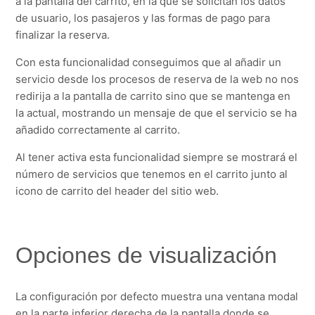
a la pantalla del carrito, en la que se solicitan los datos
de usuario, los pasajeros y las formas de pago para
Módulo de afiliados – Marca blanca
finalizar la reserva.
Más información
Con esta funcionalidad conseguimos que al añadir un
servicio desde los procesos de reserva de la web no nos
redirija a la pantalla de carrito sino que se mantenga en
la actual, mostrando un mensaje de que el servicio se ha
añadido correctamente al carrito.
Al tener activa esta funcionalidad siempre se mostrará el
número de servicios que tenemos en el carrito junto al
icono de carrito del header del sitio web.
Opciones de visualización
La configuración por defecto muestra una ventana modal
en la parte inferior derecha de la pantalla donde se