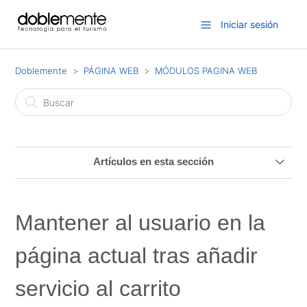
Iniciar sesión
Doblemente
PÁGINA WEB
MÓDULOS PAGINA WEB
Artículos en esta sección
Habilitar Login con Google
Mantener al usuario en la
Control CMS "Cliente para compartir"
página actual tras añadir
Ocultar o mostrar un buscador para clientes o tipos de
cliente específicos
servicio al carrito