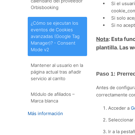
calendario del proveedor
Si el usuar
Orbisbooking
cookie_cons
Si solo ace
¿Cómo se ejecutan los
Si no acep
eventos de Cookies
avanzadas (Google Tag
Nota
: Esta fun
Manager)? - Consent
plantilla. Las
Mode v2
Mantener al usuario en la
página actual tras añadir
Paso 1: Prerre
servicio al carrito
Antes de configur
Módulo de afiliados –
correctamente con
Marca blanca
Acceder a
G
Más información
Seleccionar 
Ir a la pesta