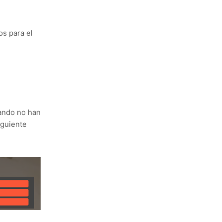
s para el
uando no han
iguiente