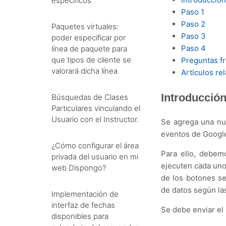
específicos
Paso 1
Paso 2
Paquetes virtuales:
Paso 3
poder especificar por
Paso 4
línea de paquete para
que tipos de cliente se
Preguntas f
valorará dicha línea
Artículos re
Introducció
Búsquedas de Clases
Particulares vinculando el
Usuario con el Instructor.
Se agrega una nu
eventos de Google 
¿Cómo configurar el área
Para ello, debemo
privada del usuario en mi
ejecuten cada uno
web Dispongo?
de los botones se
de datos según las
Implementación de
interfaz de fechas
Se debe enviar el
disponibles para