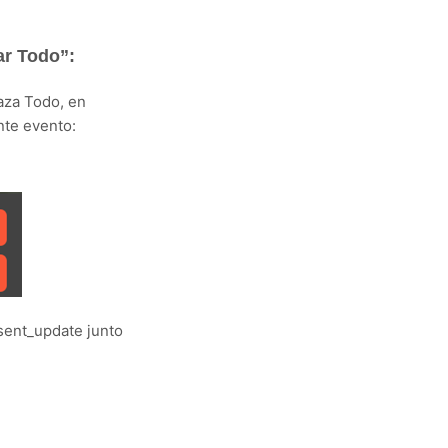
ar Todo”:
haza Todo, en
nte evento:
nsent_update junto