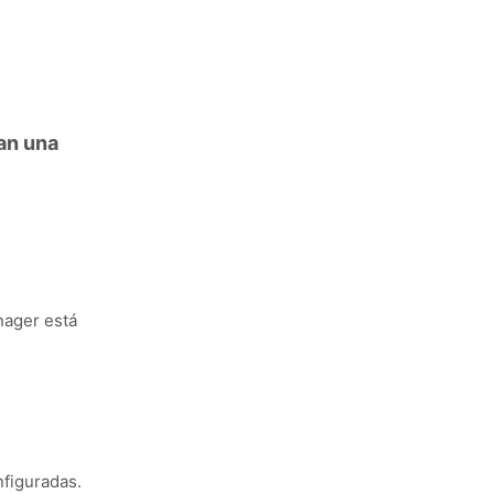
san una
nager está
nfiguradas.