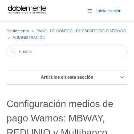
Iniciar sesión
Doblemente
PANEL DE CONTROL DE ESCRITORIO DISPONGO
ADMINISTRACIÓN
Artículos en esta sección
Firma electrónica de facturas de venta para el
cumplimiento con la normativa Verifactu y TicketBai
Configuración medios de
Procesos de facturación en Dispongo
pago Wamos: MBWAY,
¿Cómo funcionan las formas de pago y cómo
REDUNIQ y Multibanco