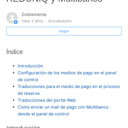
configurarlas?
Doblemente
Configuración medios de pago Wamos: MBWAY,
hace 2 años
Actualización
REDUNIQ y Multibanco
Seguir
Gastos de emisión en función de la forma de pago
seleccionada.
Índice
Nuevo formulario de introducción de facturas de
compra
Introducción
Configuración de los medios de pago en el panel
¿Cómo configurar perfiles de impuestos condicionados
de control
para aplicarse a la reserva según diferentes filtros
Traducciones para el medio de pago en el proceso
geográficos y de otro tipo?
de reserva
Traducciones del portal Web
Configuración de medios de pago TPV Travelcare
Como enviar un mail de pago con Multibanco
desde el panel de control
Creación de facturas por cobro consolidado