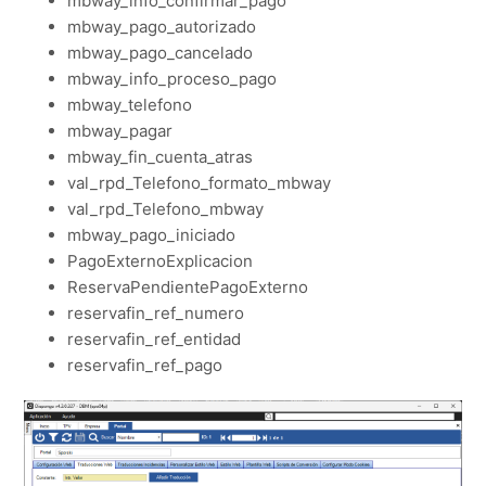
mbway_info_confirmar_pago
mbway_pago_autorizado
mbway_pago_cancelado
mbway_info_proceso_pago
mbway_telefono
mbway_pagar
mbway_fin_cuenta_atras
val_rpd_Telefono_formato_mbway
val_rpd_Telefono_mbway
mbway_pago_iniciado
PagoExternoExplicacion
ReservaPendientePagoExterno
reservafin_ref_numero
reservafin_ref_entidad
reservafin_ref_pago